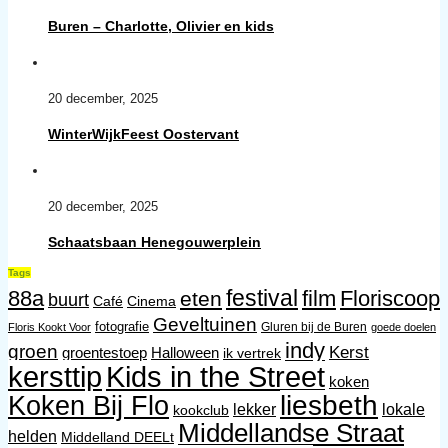
Buren – Charlotte, Olivier en kids
20 december, 2025
WinterWijkFeest Oostervant
20 december, 2025
Schaatsbaan Henegouwerplein
Tags
festival
88a
film
Floriscoop
eten
buurt
Café
Cinema
Geveltuinen
fotografie
Gluren bij de Buren
Floris Kookt Voor
goede doelen
indy
groen
Kerst
groentestoep
Halloween
ik vertrek
kersttip
Kids in the Street
koken
liesbeth
Koken Bij Flo
lekker
lokale
kookclub
Middellandse Straat
helden
Middelland DEELt