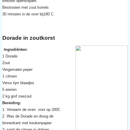
Brezeln opensnijden.
Bestrooien met zout korrels
30 minuten in de over bij180 C.
Dorade in zoutkorst
Ingrediënten:
1 Dorade
Zout
Vergemalen peper
1 citroen
Verse tijm blaadjes
5 eieiren
2 kg grof zeezout
Bereiding:
1. Verwarm de oven voor op 200C
2. Was de Dorade en droog de
binnenkant met keukenpapier
3. snijd de citroen in plakjes