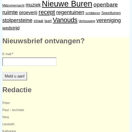
Nieuwe Buren
openbare
muziek
Midzomernacht
recept
ruimte
regentuinen
proeverij
Speeltuinen
schilderen
Vanouds
stolpersteine
vereniging
straat
taart
Verbouwing
wedstrijd
Nieuwsbrief ontvangen?
E-mail
*
Redactie
Peter
Paul – techniek
Nina
Liesbeth
Katharina