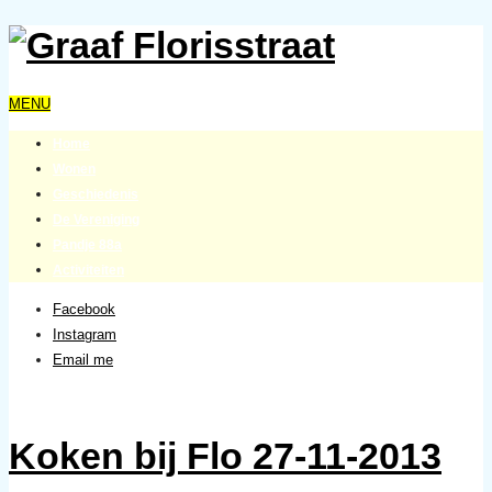
MENU
Home
Wonen
Geschiedenis
De Vereniging
Pandje 88a
Activiteiten
Facebook
Instagram
Email me
Koken bij Flo 27-11-2013