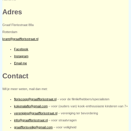
Adres
Graaf Florisstraat 88a
Rotterdam
krant@graafflorisstraat.nl
Facebook
Instagram
Email me
Contact
Wil je meer weten, mail dan met:
floriscoop@graafflorisstraat.nl
– voor de filmliefhebbers/specialisten
kokenalaflo@gmail.com
– voor (ouders van) kook-enthousiaste kinderen van 7+
vereniging@graafflorisstraat.nl
– vereniging ter bevordering
info@graafflorisstraat.nl
– voor straatvragen
graafflorisveilig@gmail.com
– voor veiligheid