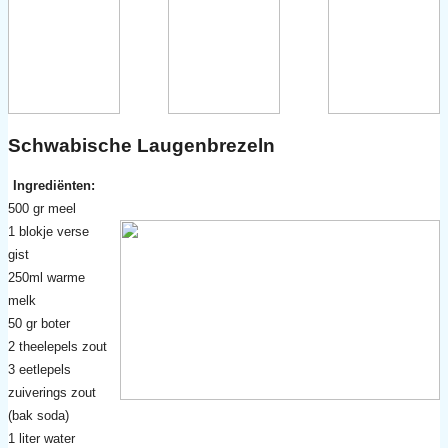
Schwabische Laugenbrezeln
Ingrediënten:
500 gr meel
1 blokje verse
gist
250ml warme
melk
50 gr boter
2 theelepels zout
3 eetlepels
zuiverings zout
(bak soda)
1 liter water